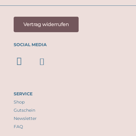
auf.
Die
Optionen
Vertrag widerrufen
können
auf
SOCIAL MEDIA
der
Produktseite
gewählt
werden
SERVICE
Shop
Gutschein
Newsletter
FAQ