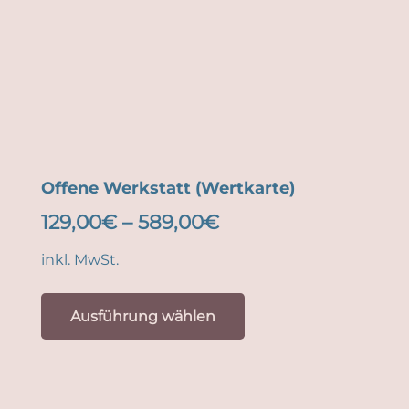
Produktseite
gewählt
werden
Offene Werkstatt (Wertkarte)
129,00
€
–
589,00
€
inkl. MwSt.
Dieses
Produkt
Ausführung wählen
weist
mehrere
Varianten