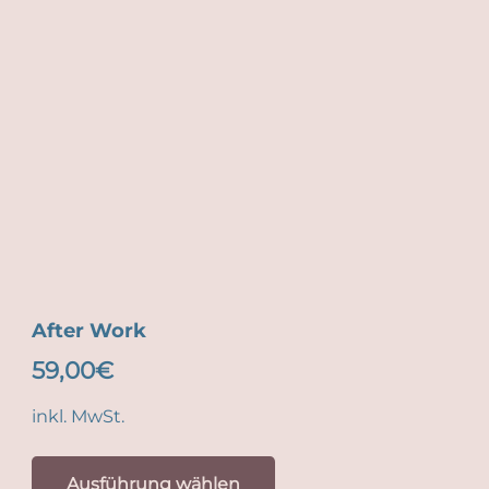
After Work
59,00
€
inkl. MwSt.
Dieses
Produkt
Ausführung wählen