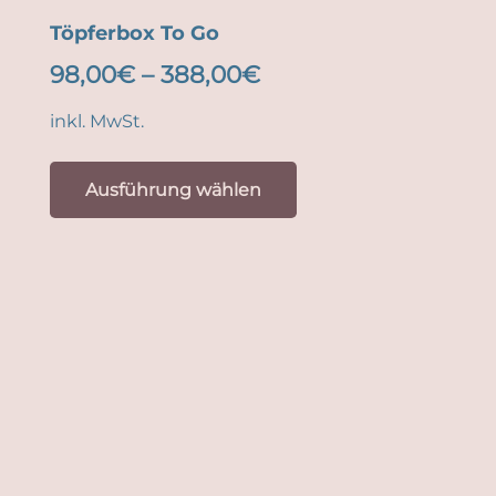
Töpferbox To Go
98,00
€
–
388,00
€
inkl. MwSt.
Dieses
Produkt
Ausführung wählen
weist
mehrere
Varianten
auf.
Die
Optionen
können
auf
der