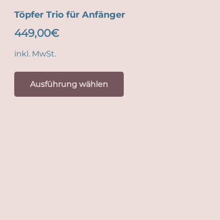
Töpfer Trio für Anfänger
449,00
€
inkl. MwSt.
Dieses
Produkt
Ausführung wählen
weist
mehrere
Varianten
auf.
Die
Optionen
können
auf
der