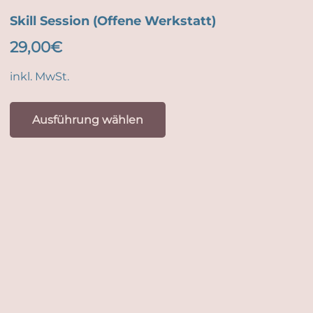
Skill Session (Offene Werkstatt)
29,00
€
inkl. MwSt.
Dieses
Produkt
Ausführung wählen
weist
mehrere
Varianten
auf.
Die
Optionen
können
auf
der