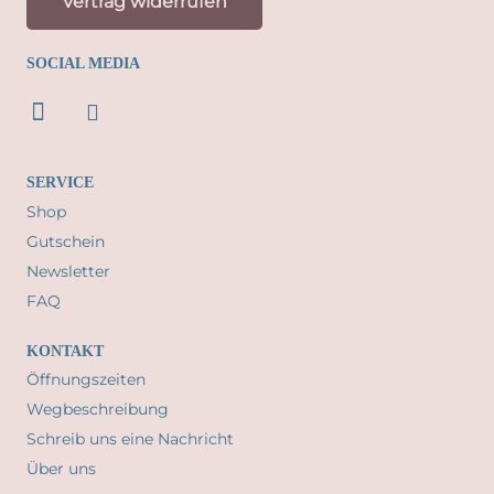
Vertrag widerrufen
der
Produktseite
SOCIAL MEDIA
gewählt
werden
SERVICE
Shop
Gutschein
Newsletter
FAQ
KONTAKT
Öffnungszeiten
Wegbeschreibung
Schreib uns eine Nachricht
Über uns