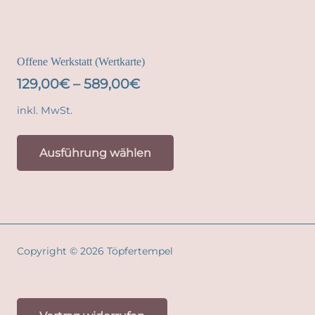
Offene Werkstatt (Wertkarte)
129,00
€
–
589,00
€
inkl. MwSt.
Dieses
Ausführung wählen
Produkt
weist
mehrere
Varianten
auf.
Copyright © 2026 Töpfertempel
Die
Optionen
können
auf